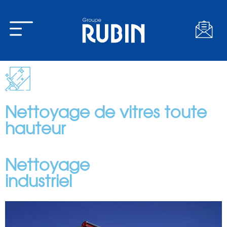
Nettoyage de vitres toute
hauteur
Nettoyage
industriel